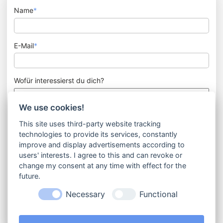
Name
*
E-Mail
*
Wofür interessierst du dich?
We use cookies!
Nachricht
This site uses third-party website tracking
technologies to provide its services, constantly
improve and display advertisements according to
users' interests. I agree to this and can revoke or
change my consent at any time with effect for the
future.
Ich bin mit der Verarbeitung meiner Daten im Rahmen des
Kontaktformulars einverstanden. Es gilt die Datenschutzerklärung
Necessary
Functional
(https://coaching-silka-aue.de/datenschutz).
absenden