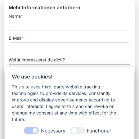
Mehr Informationen anfordern
Name
*
E-Mail
*
Wofür interessierst du dich?
We use cookies!
Nachricht
This site uses third-party website tracking
technologies to provide its services, constantly
improve and display advertisements according to
users' interests. I agree to this and can revoke or
change my consent at any time with effect for the
future.
Ich bin mit der Verarbeitung meiner Daten im Rahmen des
Kontaktformulars einverstanden. Es gilt die Datenschutzerklärung
Necessary
Functional
(https://coaching-silka-aue.de/datenschutz).